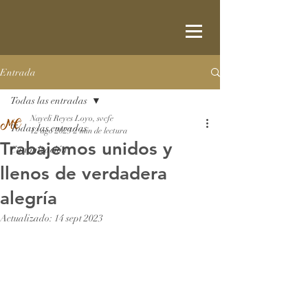
Entrada
Todas las entradas
Nayeli Reyes Loyo, svcfe
Todas las entradas
12 ago 2023
2 min de lectura
Trabajemos unidos y
Canonización
llenos de verdadera
alegría
Actualizado:
14 sept 2023