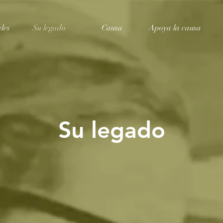
les
Su legado
Causa
Apoya la causa
Su legado