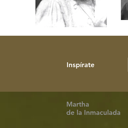
Inspírate
Martha
de la Inmaculada