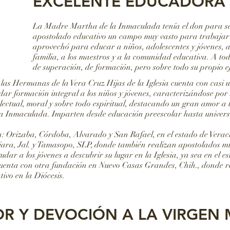
EXCELENTE EDUCADORA
La Madre Martha de la Inmaculada tenía el don para se
apostolado educativo un campo muy vasto para trabajar 
aprovechó para educar a niños, adolescentes y jóvenes, a
familia, a los maestros y a la comunidad educativa. A to
de superación, de formación, pero sobre todo su propio 
las Hermanas de la Vera Cruz Hijas de la Iglesia cuenta con casi u
ar formación integral a los niños y jóvenes, caracterizándose por 
ntelectual, moral y sobre todo espiritual, destacando un gran amor 
 Inmaculada. Imparten desde educación preescolar hasta univers
: Orizaba, Córdoba, Alvarado y San Rafael, en el estado de Veracru
ra, Jal. y Tamasopo, SLP, donde también realizan apostolados mis
ar a los jóvenes a descubrir su lugar en la Iglesia, ya sea en el es
uenta con otra fundación en Nuevo Casas Grandes, Chih., donde r
tivo en la Diócesis.
R Y DEVOCIÓN A LA VIRGEN 