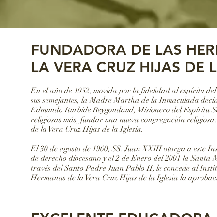
FUNDADORA DE LAS HE
LA VERA CRUZ HIJAS DE L
En el año de 1952, movida por la fidelidad al espíritu d
sus semejantes, la Madre Martha de la Inmaculada decid
Edmundo Iturbide Reygondaud, Misionero del Espíritu San
religiosas más, fundar una nueva congregación religiosa:
de la Vera Cruz Hijas de la Iglesia.
El 30 de agosto de 1960, SS. Juan XXIII otorga a este Ins
de derecho diocesano y el 2 de Enero del 2001 la Santa M
través del Santo Padre Juan Pablo II, le concede al Instit
Hermanas de la Vera Cruz Hijas de la Iglesia la aprobac