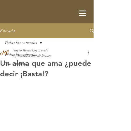
Entrada
Todas las entradas
Nayeli Reyes Loyo, svcfe
Todas las entradas
9 feb 2022
2 min de lectura
Un alma que ama ¿puede
Canonización
decir ¡Basta!?